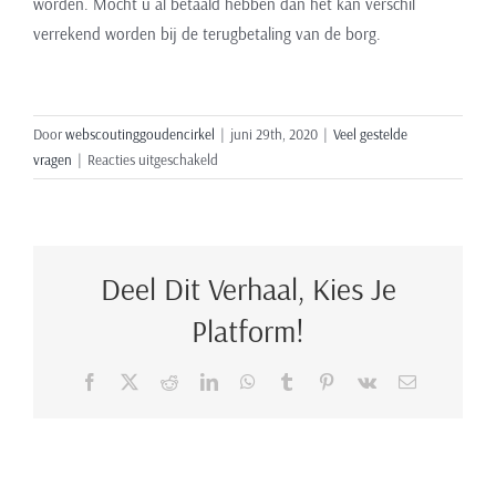
worden. Mocht u al betaald hebben dan het kan verschil
verrekend worden bij de terugbetaling van de borg.
Door
webscoutinggoudencirkel
|
juni 29th, 2020
|
Veel gestelde
voor
vragen
|
Reacties uitgeschakeld
Ik
weet
nog
niet
Deel Dit Verhaal, Kies Je
met
hoeveel
Platform!
personen
we
Facebook
X
Reddit
LinkedIn
WhatsApp
Tumblr
Pinterest
Vk
E-
verblijven
mail