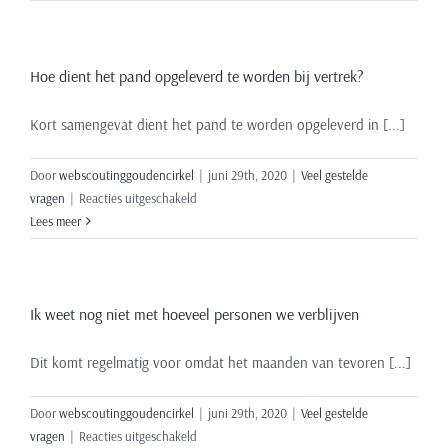
zijn
de
kosten
Hoe dient het pand opgeleverd te worden bij vertrek?
voor
het
huren?
Kort samengevat dient het pand te worden opgeleverd in [...]
Door
webscoutinggoudencirkel
|
juni 29th, 2020
|
Veel gestelde
voor
vragen
|
Reacties uitgeschakeld
Hoe
Lees meer
dient
het
pand
Ik weet nog niet met hoeveel personen we verblijven
opgeleverd
te
worden
Dit komt regelmatig voor omdat het maanden van tevoren [...]
bij
vertrek?
Door
webscoutinggoudencirkel
|
juni 29th, 2020
|
Veel gestelde
voor
vragen
|
Reacties uitgeschakeld