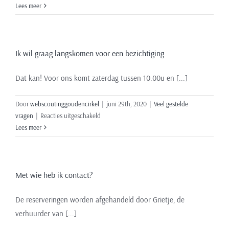
Ik
Lees meer
weet
nog
niet
Ik wil graag langskomen voor een bezichtiging
met
hoeveel
personen
Dat kan! Voor ons komt zaterdag tussen 10.00u en [...]
we
verblijven
Door
webscoutinggoudencirkel
|
juni 29th, 2020
|
Veel gestelde
voor
vragen
|
Reacties uitgeschakeld
Ik
Lees meer
wil
graag
langskomen
Met wie heb ik contact?
voor
een
bezichtiging
De reserveringen worden afgehandeld door Grietje, de
verhuurder van [...]