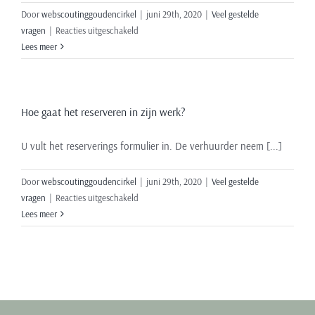
Door
webscoutinggoudencirkel
|
juni 29th, 2020
|
Veel gestelde
voor
vragen
|
Reacties uitgeschakeld
Met
Lees meer
wie
heb
ik
Hoe gaat het reserveren in zijn werk?
contact?
U vult het reserverings formulier in. De verhuurder neem [...]
Door
webscoutinggoudencirkel
|
juni 29th, 2020
|
Veel gestelde
voor
vragen
|
Reacties uitgeschakeld
Hoe
Lees meer
gaat
het
reserveren
in
zijn
werk?