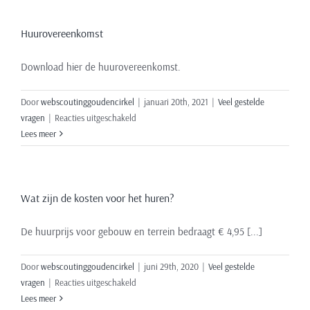
Huurovereenkomst
Download hier de huurovereenkomst.
Door
webscoutinggoudencirkel
|
januari 20th, 2021
|
Veel gestelde
voor
vragen
|
Reacties uitgeschakeld
Huurovereenkomst
Lees meer
Wat zijn de kosten voor het huren?
De huurprijs voor gebouw en terrein bedraagt € 4,95 [...]
Door
webscoutinggoudencirkel
|
juni 29th, 2020
|
Veel gestelde
voor
vragen
|
Reacties uitgeschakeld
Wat
Lees meer