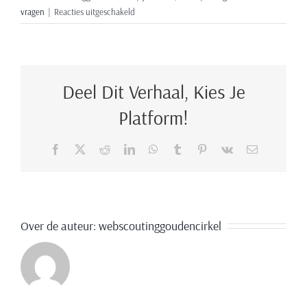
voor
vragen
|
Reacties uitgeschakeld
Hoe
dient
het
pand
Deel Dit Verhaal, Kies Je
opgeleverd
te
Platform!
worden
bij
Facebook
X
Reddit
LinkedIn
WhatsApp
Tumblr
Pinterest
Vk
E-
vertrek?
mail
Over de auteur:
webscoutinggoudencirkel